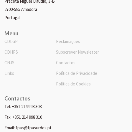
Praceta Miguel Cláudio, 3-B
2700-585 Amadora
Portugal
Menu
CDLGP
Reclamações
CDHPS
Subscrever Newsletter
CNJS
Contactos
Links
Política de Privacidade
Política de Cookies
Contactos
Tel: +351 214 998 308
Fax: +351 214 998 310
Email: fpas@fpasurdos.pt