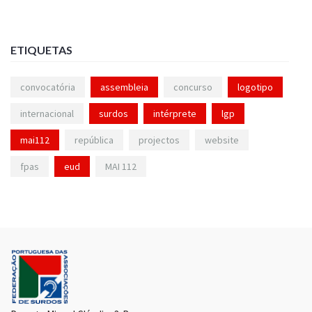
ETIQUETAS
convocatória
assembleia
concurso
logotipo
internacional
surdos
intérprete
lgp
mai112
república
projectos
website
fpas
eud
MAI 112