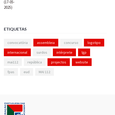
ETIQUETAS
convocatória
assembleia
concurso
logotipo
internacional
surdos
intérprete
lgp
mai112
república
projectos
website
fpas
eud
MAI 112