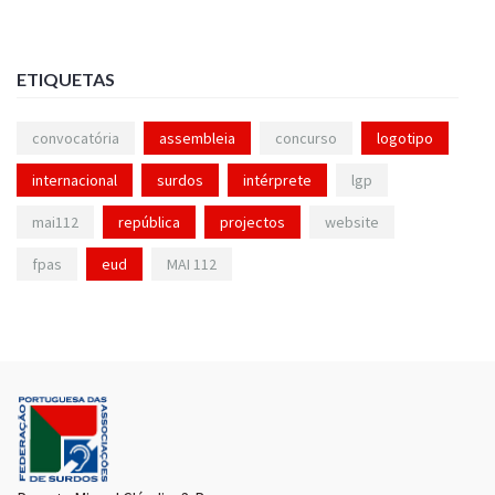
ETIQUETAS
convocatória
assembleia
concurso
logotipo
internacional
surdos
intérprete
lgp
mai112
república
projectos
website
fpas
eud
MAI 112