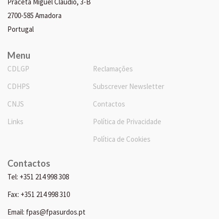
Praceta Miguel Cláudio, 3-B
2700-585 Amadora
Portugal
Menu
CDLGP
Reclamações
CDHPS
Subscrever Newsletter
CNJS
Contactos
Links
Política de Privacidade
Política de Cookies
Contactos
Tel: +351 214 998 308
Fax: +351 214 998 310
Email: fpas@fpasurdos.pt