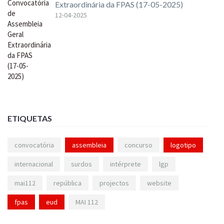
Extraordinária da FPAS (17-05-2025)
12-04-2025
ETIQUETAS
convocatória
assembleia
concurso
logotipo
internacional
surdos
intérprete
lgp
mai112
república
projectos
website
fpas
eud
MAI 112