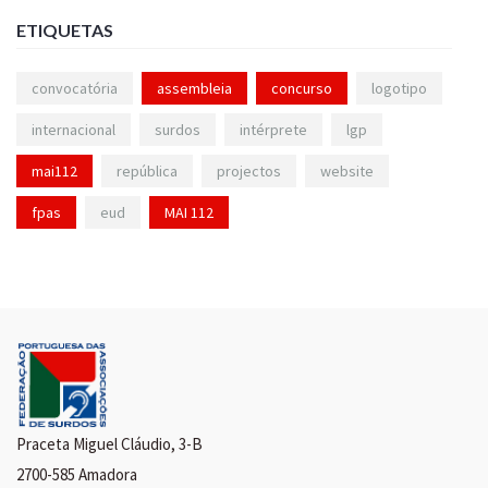
ETIQUETAS
convocatória
assembleia
concurso
logotipo
internacional
surdos
intérprete
lgp
mai112
república
projectos
website
fpas
eud
MAI 112
Praceta Miguel Cláudio, 3-B
2700-585 Amadora