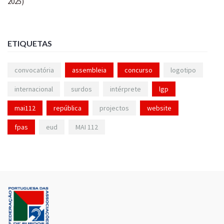
ETIQUETAS
convocatória
assembleia
concurso
logotipo
internacional
surdos
intérprete
lgp
mai112
república
projectos
website
fpas
eud
MAI 112