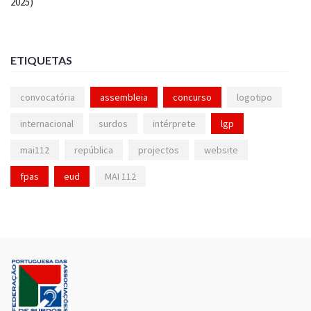
ETIQUETAS
convocatória
assembleia
concurso
logotipo
internacional
surdos
intérprete
lgp
mai112
república
projectos
website
fpas
eud
MAI 112