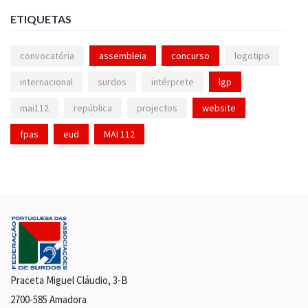
ETIQUETAS
convocatória
assembleia
concurso
logotipo
internacional
surdos
intérprete
lgp
mai112
república
projectos
website
fpas
eud
MAI 112
Praceta Miguel Cláudio, 3-B
2700-585 Amadora