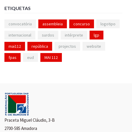
ETIQUETAS
convocatória
assembleia
concurso
logotipo
internacional
surdos
intérprete
lgp
mai112
república
projectos
website
fpas
eud
MAI 112
Praceta Miguel Cláudio, 3-B
2700-585 Amadora