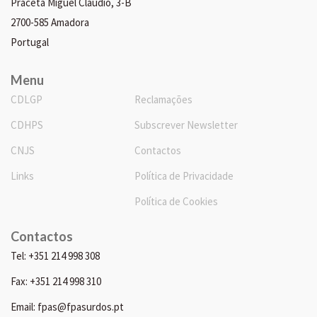
Praceta Miguel Cláudio, 3-B
2700-585 Amadora
Portugal
Menu
CDLGP
Reclamações
CDHPS
Subscrever Newsletter
CNJS
Contactos
Links
Política de Privacidade
Política de Cookies
Contactos
Tel: +351 214 998 308
Fax: +351 214 998 310
Email: fpas@fpasurdos.pt