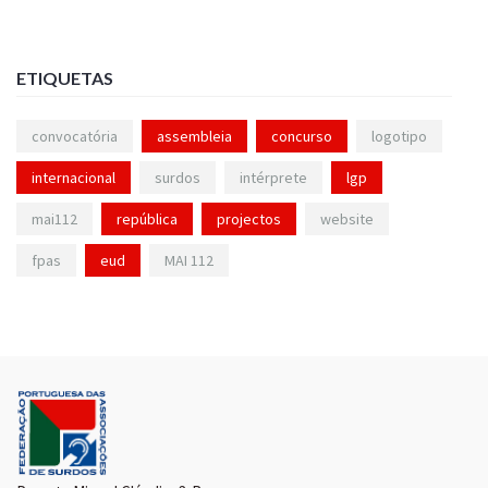
ETIQUETAS
convocatória
assembleia
concurso
logotipo
internacional
surdos
intérprete
lgp
mai112
república
projectos
website
fpas
eud
MAI 112