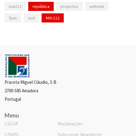
mai112
república
projectos
website
fpas
eud
MAI 112
Praceta Miguel Cláudio, 3-B
2700-585 Amadora
Portugal
Menu
CDLGP
Reclamações
CDHPS
Subscrever Newsletter