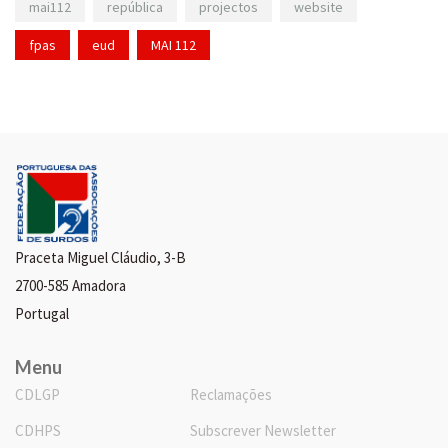
mai112
república
projectos
website
fpas
eud
MAI 112
Praceta Miguel Cláudio, 3-B
2700-585 Amadora
Portugal
Menu
CDLGP
Reclamações
CDHPS
Subscrever Newsletter