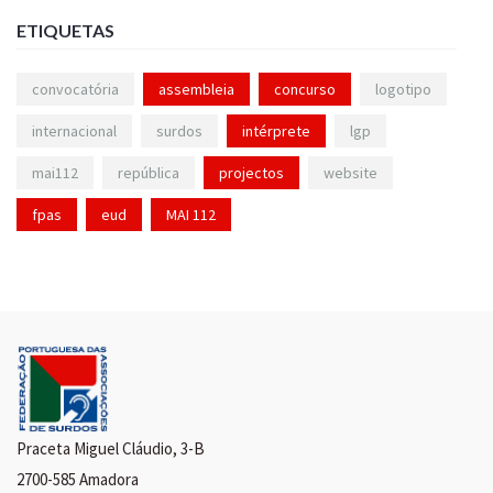
ETIQUETAS
convocatória
assembleia
concurso
logotipo
internacional
surdos
intérprete
lgp
mai112
república
projectos
website
fpas
eud
MAI 112
Praceta Miguel Cláudio, 3-B
2700-585 Amadora