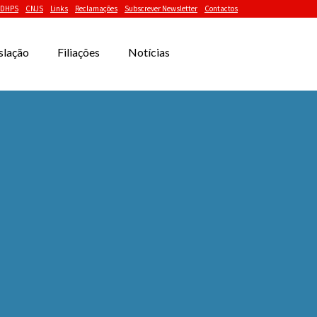
DHPS
CNJS
Links
Reclamações
Subscrever Newsletter
Contactos
slação
Filiações
Notícias