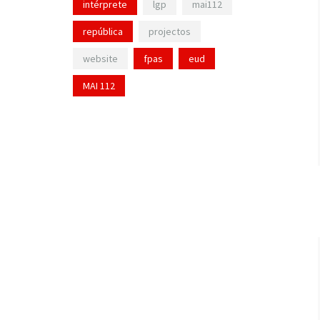
intérprete
lgp
mai112
república
projectos
website
fpas
eud
MAI 112