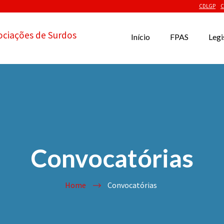
CDLGP
C
ociações de Surdos
Início
FPAS
Legi
Convocatórias
Home
Convocatórias