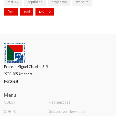
mai112
república
projectos
website
fpas
eud
MAI 112
Praceta Miguel Cláudio, 3-B
2700-585 Amadora
Portugal
Menu
CDLGP
Reclamações
CDHPS
Subscrever Newsletter