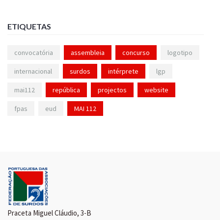
ETIQUETAS
convocatória
assembleia
concurso
logotipo
internacional
surdos
intérprete
lgp
mai112
república
projectos
website
fpas
eud
MAI 112
Praceta Miguel Cláudio, 3-B