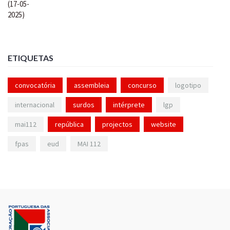
ETIQUETAS
convocatória
assembleia
concurso
logotipo
internacional
surdos
intérprete
lgp
mai112
república
projectos
website
fpas
eud
MAI 112