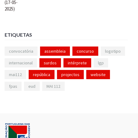
ETIQUETAS
convocatória
assembleia
concurso
logotipo
internacional
surdos
intérprete
lgp
mai112
república
projectos
website
fpas
eud
MAI 112