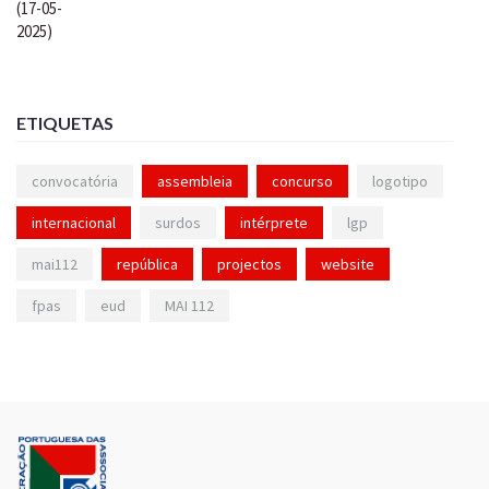
ETIQUETAS
convocatória
assembleia
concurso
logotipo
internacional
surdos
intérprete
lgp
mai112
república
projectos
website
fpas
eud
MAI 112