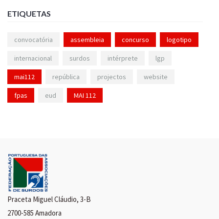
ETIQUETAS
convocatória
assembleia
concurso
logotipo
internacional
surdos
intérprete
lgp
mai112
república
projectos
website
fpas
eud
MAI 112
Praceta Miguel Cláudio, 3-B
2700-585 Amadora