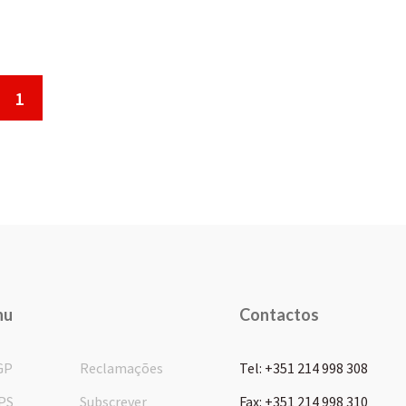
1
nu
Contactos
GP
Reclamações
Tel: +351 214 998 308
PS
Subscrever
Fax: +351 214 998 310