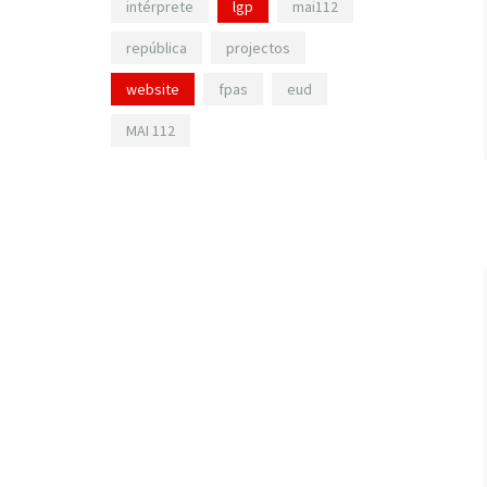
intérprete
lgp
mai112
república
projectos
website
fpas
eud
MAI 112