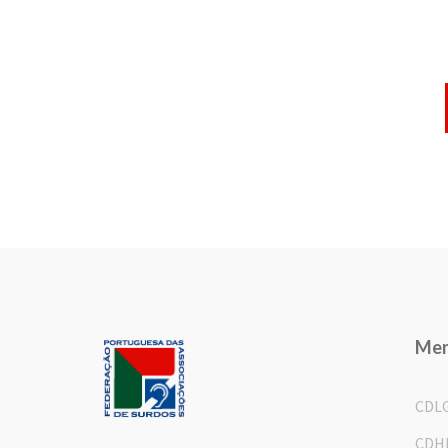
Me
CDL
CDH