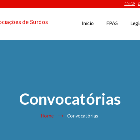
CDLGP
C
ociações de Surdos
Início
FPAS
Legi
Convocatórias
Home
Convocatórias