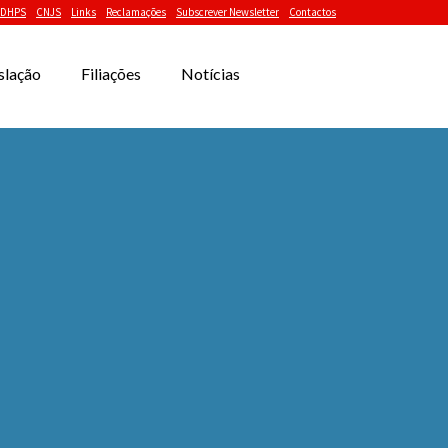
DHPS
CNJS
Links
Reclamações
Subscrever Newsletter
Contactos
slação
Filiações
Notícias