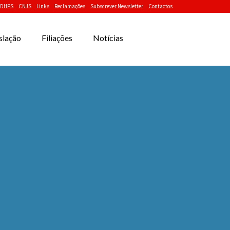
DHPS
CNJS
Links
Reclamações
Subscrever Newsletter
Contactos
slação
Filiações
Notícias