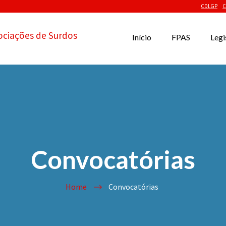
CDLGP
C
ociações de Surdos
Início
FPAS
Legi
Convocatórias
Home
Convocatórias