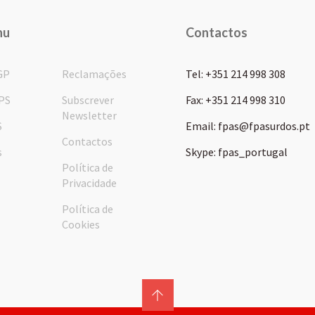
nu
Contactos
GP
Reclamações
Tel: +351 214 998 308
PS
Subscrever
Fax: +351 214 998 310
Newsletter
S
Email: fpas@fpasurdos.pt
Contactos
s
Skype: fpas_portugal
Política de
Privacidade
Política de
Cookies