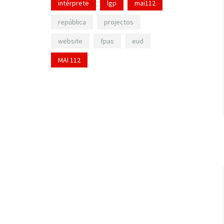
intérprete
lgp
mai112
república
projectos
website
fpas
eud
MAI 112