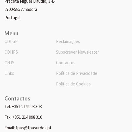
Praceta Miguel Cláudio, 3-B
2700-585 Amadora
Portugal
Menu
CDLGP
Reclamações
CDHPS
Subscrever Newsletter
CNJS
Contactos
Links
Política de Privacidade
Política de Cookies
Contactos
Tel: +351 214 998 308
Fax: +351 214 998 310
Email: fpas@fpasurdos.pt