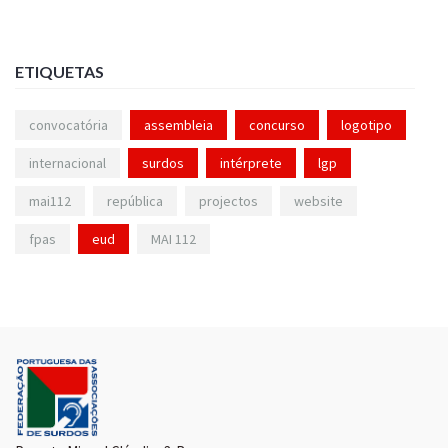
ETIQUETAS
convocatória
assembleia
concurso
logotipo
internacional
surdos
intérprete
lgp
mai112
república
projectos
website
fpas
eud
MAI 112