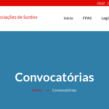
CDLGP
C
ociações de Surdos
Início
FPAS
Legi
Convocatórias
Home
Convocatórias