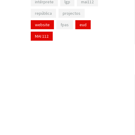
intérprete
lgp
mai112
república
projectos
website
fpas
eud
MAI 112