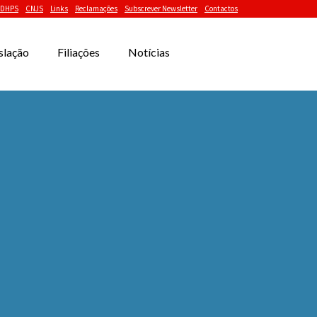
DHPS
CNJS
Links
Reclamações
Subscrever Newsletter
Contactos
slação
Filiações
Notícias