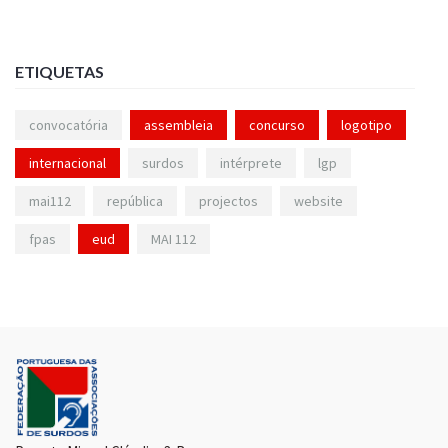
ETIQUETAS
convocatória
assembleia
concurso
logotipo
internacional
surdos
intérprete
lgp
mai112
república
projectos
website
fpas
eud
MAI 112