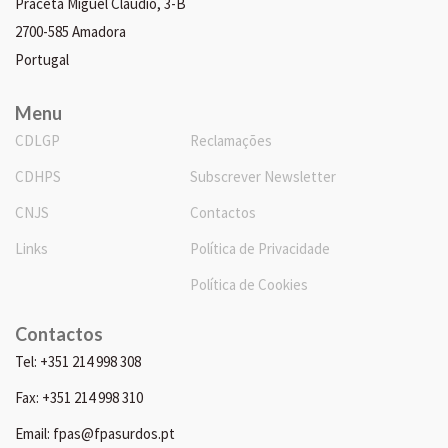
Praceta Miguel Cláudio, 3-B
2700-585 Amadora
Portugal
Menu
CDLGP
Reclamações
CDHPS
Subscrever Newsletter
CNJS
Contactos
Links
Política de Privacidade
Política de Cookies
Contactos
Tel: +351 214 998 308
Fax: +351 214 998 310
Email: fpas@fpasurdos.pt