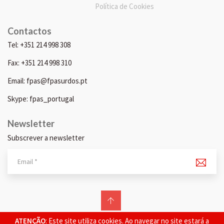
Política de Cookies
Contactos
Tel: +351 214 998 308
Fax: +351 214 998 310
Email: fpas@fpasurdos.pt
Skype: fpas_portugal
Newsletter
Subscrever a newsletter
© 2026 FPAS. Todos os direitos reservados.
ATENÇÃO
: Este site utiliza cookies. Ao navegar no site estará a