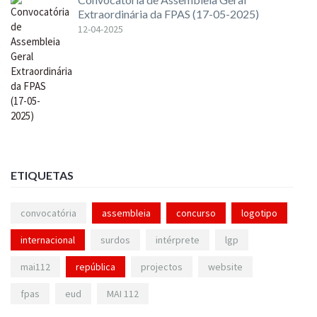
Extraordinária da FPAS (17-05-2025)
12-04-2025
ETIQUETAS
convocatória
assembleia
concurso
logotipo
internacional
surdos
intérprete
lgp
mai112
república
projectos
website
fpas
eud
MAI 112