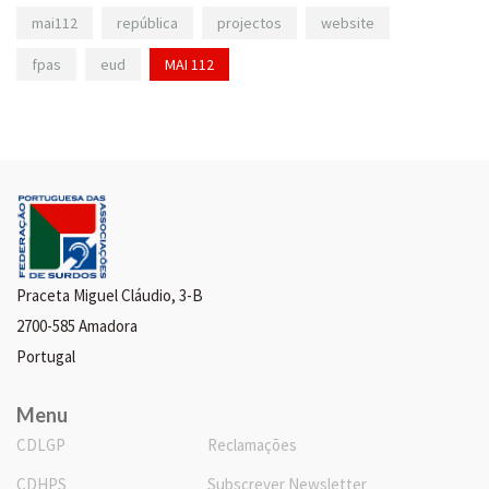
mai112
república
projectos
website
fpas
eud
MAI 112
Praceta Miguel Cláudio, 3-B
2700-585 Amadora
Portugal
Menu
CDLGP
Reclamações
CDHPS
Subscrever Newsletter