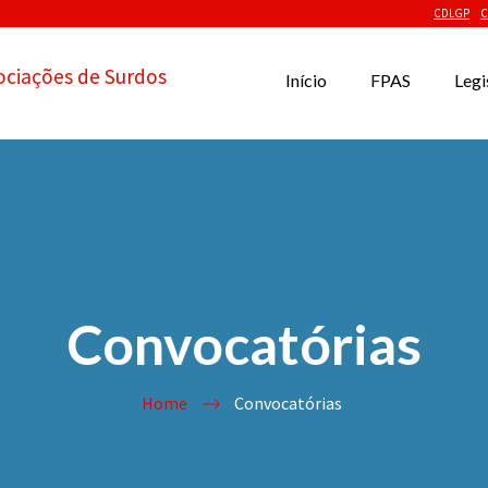
CDLGP
C
ociações de Surdos
Início
FPAS
Legi
Convocatórias
Home
Convocatórias