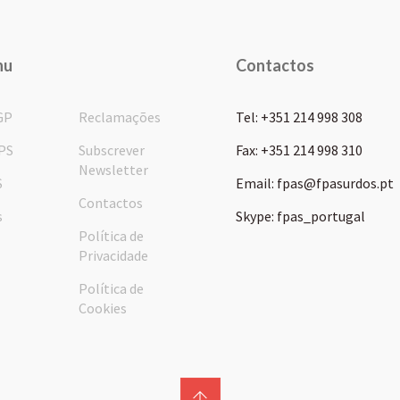
nu
Contactos
GP
Reclamações
Tel: +351 214 998 308
PS
Subscrever
Fax: +351 214 998 310
Newsletter
S
Email: fpas@fpasurdos.pt
Contactos
s
Skype: fpas_portugal
Política de
Privacidade
Política de
Cookies