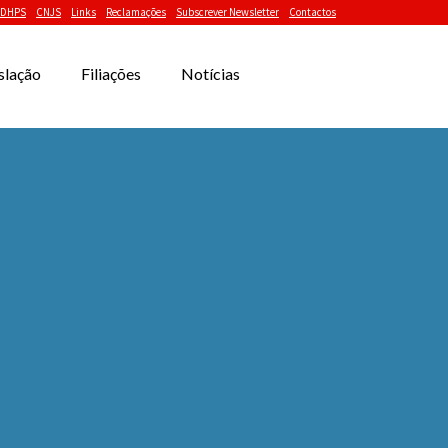
DHPS
CNJS
Links
Reclamações
Subscrever Newsletter
Contactos
slação
Filiações
Notícias