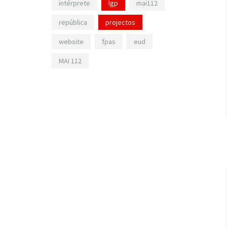
intérprete
lgp
mai112
república
projectos
website
fpas
eud
MAI 112