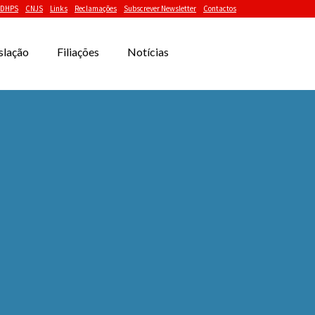
DHPS
CNJS
Links
Reclamações
Subscrever Newsletter
Contactos
slação
Filiações
Notícias