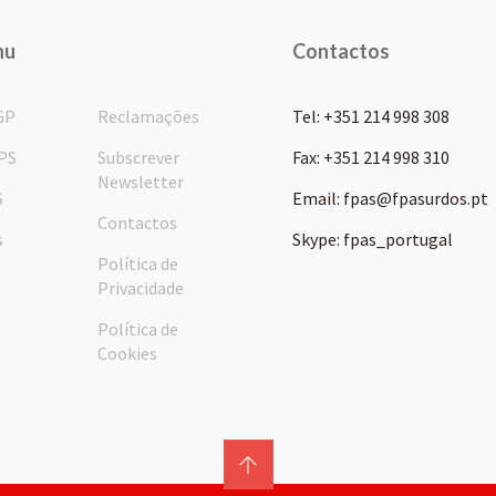
nu
Contactos
GP
Reclamações
Tel: +351 214 998 308
PS
Subscrever
Fax: +351 214 998 310
Newsletter
S
Email: fpas@fpasurdos.pt
Contactos
s
Skype: fpas_portugal
Política de
Privacidade
Política de
Cookies