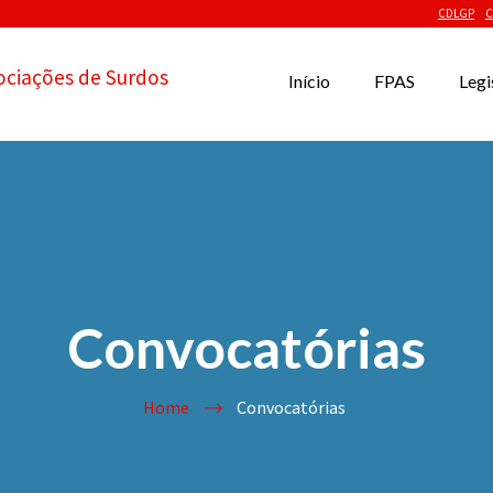
CDLGP
C
ociações de Surdos
Início
FPAS
Legi
Convocatórias
Home
Convocatórias