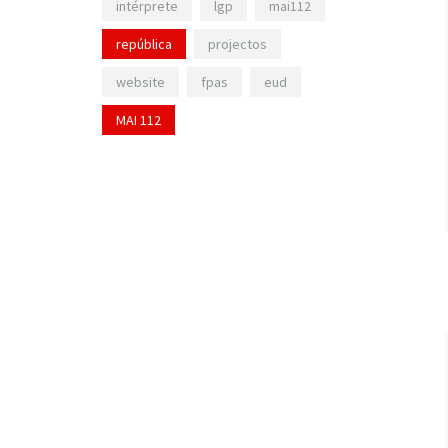
intérprete
lgp
mai112
república
projectos
website
fpas
eud
MAI 112