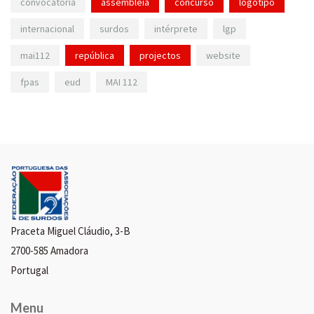
convocatória
assembleia
concurso
logotipo
internacional
surdos
intérprete
lgp
mai112
república
projectos
website
fpas
eud
MAI 112
Praceta Miguel Cláudio, 3-B
2700-585 Amadora
Portugal
Menu