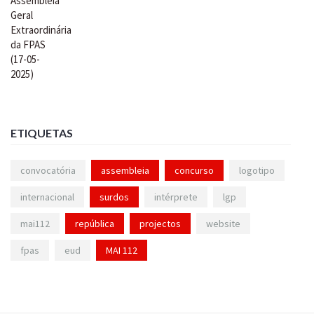
ETIQUETAS
convocatória
assembleia
concurso
logotipo
internacional
surdos
intérprete
lgp
mai112
república
projectos
website
fpas
eud
MAI 112