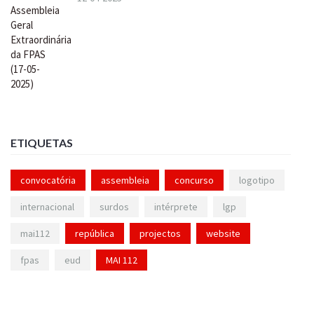
ETIQUETAS
convocatória
assembleia
concurso
logotipo
internacional
surdos
intérprete
lgp
mai112
república
projectos
website
fpas
eud
MAI 112