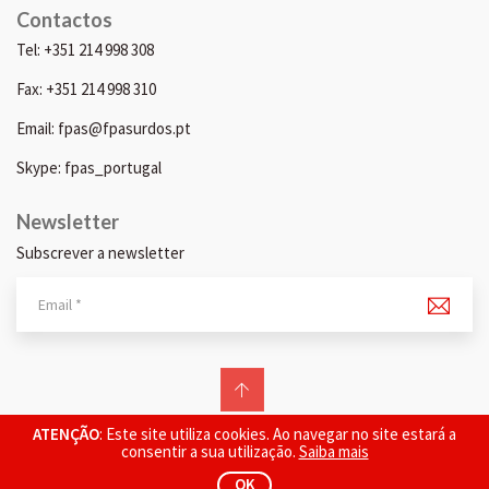
Contactos
Tel: +351 214 998 308
Fax: +351 214 998 310
Email: fpas@fpasurdos.pt
Skype: fpas_portugal
Newsletter
Subscrever a newsletter
© 2026 FPAS. Todos os direitos reservados.
ATENÇÃO
: Este site utiliza cookies. Ao navegar no site estará a
consentir a sua utilização.
Saiba mais
OK