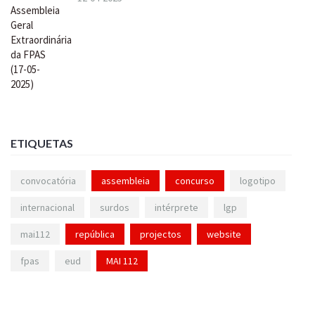
ETIQUETAS
convocatória
assembleia
concurso
logotipo
internacional
surdos
intérprete
lgp
mai112
república
projectos
website
fpas
eud
MAI 112