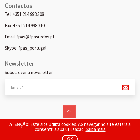
Contactos
Tel: +351 214 998 308
Fax: +351 214 998 310
Email: fpas@fpasurdos.pt
Skype: fpas_portugal
Newsletter
Subscrever a newsletter
© 2026 FPAS. Todos os direitos reservados.
ATENÇÃO
: Este site utiliza cookies. Ao navegar no site estará a
consentir a sua utilização.
Saiba mais
OK