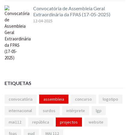
Convocatória de Assembleia Geral
Extraordinária da FPAS (17-05-2025)
12-04-2025
ETIQUETAS
convocatória
assembleia
concurso
logotipo
internacional
surdos
intérprete
lgp
mai112
república
projectos
website
fpas
eud
MAI 112