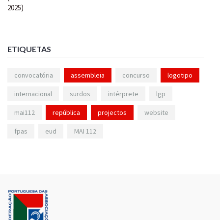
ETIQUETAS
convocatória
assembleia
concurso
logotipo
internacional
surdos
intérprete
lgp
mai112
república
projectos
website
fpas
eud
MAI 112