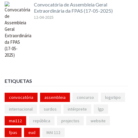
Convocatória de Assembleia Geral
Extraordinária da FPAS (17-05-2025)
12-04-2025
ETIQUETAS
convocatória
assembleia
concurso
logotipo
internacional
surdos
intérprete
lgp
mai112
república
projectos
website
fpas
eud
MAI 112