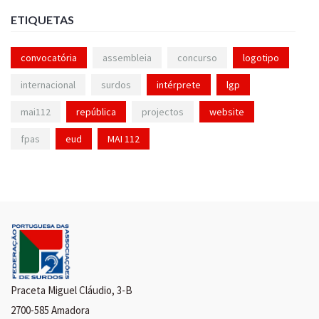
ETIQUETAS
convocatória
assembleia
concurso
logotipo
internacional
surdos
intérprete
lgp
mai112
república
projectos
website
fpas
eud
MAI 112
Praceta Miguel Cláudio, 3-B
2700-585 Amadora