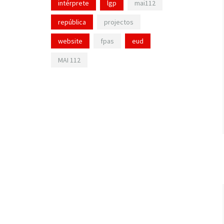
intérprete
lgp
mai112
república
projectos
website
fpas
eud
MAI 112