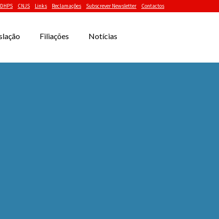
DHPS
CNJS
Links
Reclamações
Subscrever Newsletter
Contactos
slação
Filiações
Notícias