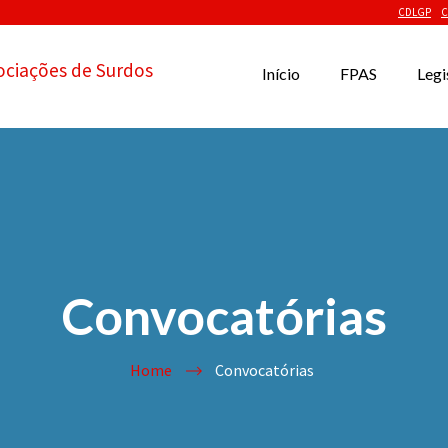
CDLGP
C
ociações de Surdos
Início
FPAS
Legi
Convocatórias
Home
Convocatórias