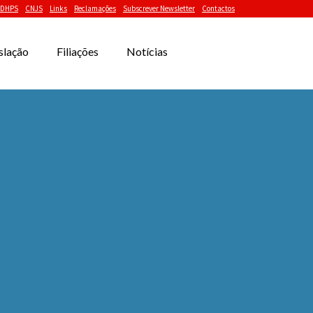
DHPS
CNJS
Links
Reclamações
Subscrever Newsletter
Contactos
slação
Filiações
Notícias