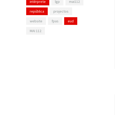
intérprete
lgp
mai112
república
projectos
website
fpas
eud
MAI 112