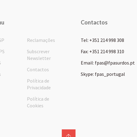
nu
Contactos
GP
Reclamações
Tel: +351 214 998 308
PS
Subscrever
Fax: +351 214 998 310
Newsletter
S
Email: fpas@fpasurdos.pt
Contactos
s
Skype: fpas_portugal
Política de
Privacidade
Política de
Cookies