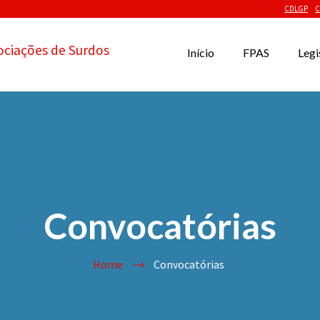
CDLGP
C
ociações de Surdos
Início
FPAS
Legi
Convocatórias
Home
Convocatórias