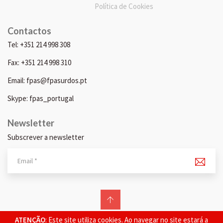
Política de Cookies
Contactos
Tel: +351 214 998 308
Fax: +351 214 998 310
Email: fpas@fpasurdos.pt
Skype: fpas_portugal
Newsletter
Subscrever a newsletter
© 2026 FPAS. Todos os direitos reservados.
ATENÇÃO
: Este site utiliza cookies. Ao navegar no site estará a