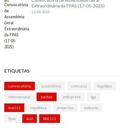
Extraordinária da FPAS (17-05-2025)
12-04-2025
ETIQUETAS
convocatória
assembleia
concurso
logotipo
internacional
surdos
intérprete
lgp
mai112
república
projectos
website
fpas
eud
MAI 112