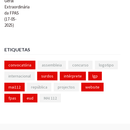
ETIQUETAS
convocatória
assembleia
concurso
logotipo
internacional
surdos
intérprete
lgp
mai112
república
projectos
website
fpas
eud
MAI 112