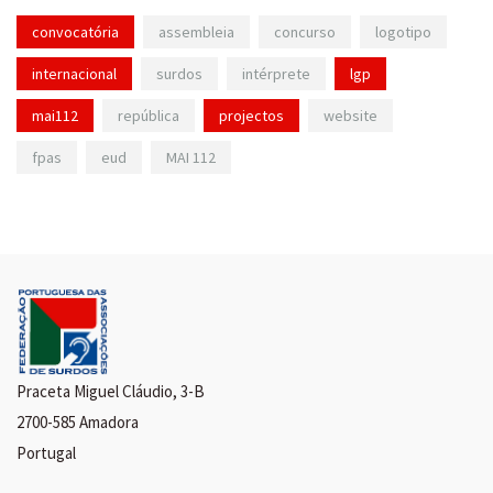
convocatória
assembleia
concurso
logotipo
internacional
surdos
intérprete
lgp
mai112
república
projectos
website
fpas
eud
MAI 112
Praceta Miguel Cláudio, 3-B
2700-585 Amadora
Portugal