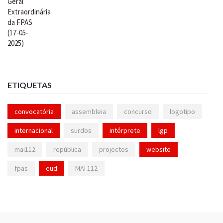
ETIQUETAS
convocatória
assembleia
concurso
logotipo
internacional
surdos
intérprete
lgp
mai112
república
projectos
website
fpas
eud
MAI 112