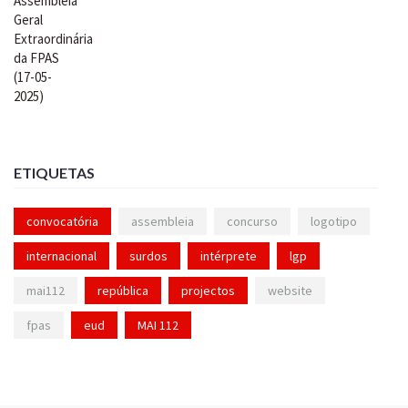
ETIQUETAS
convocatória
assembleia
concurso
logotipo
internacional
surdos
intérprete
lgp
mai112
república
projectos
website
fpas
eud
MAI 112