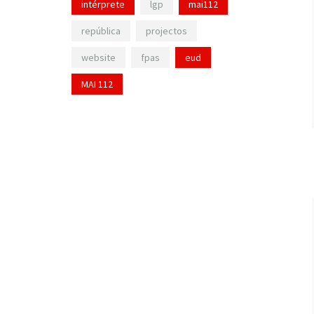
intérprete
lgp
mai112
república
projectos
website
fpas
eud
MAI 112