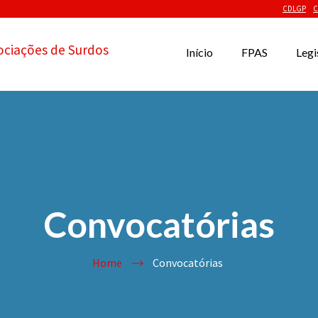
CDLGP
C
ociações de Surdos
Início
FPAS
Legi
Convocatórias
Home
Convocatórias