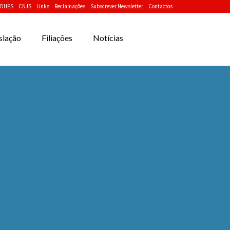
DHPS
CNJS
Links
Reclamações
Subscrever Newsletter
Contactos
slação
Filiações
Notícias