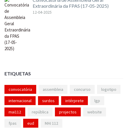
Extraordinária da FPAS (17-05-2025)
12-04-2025
ETIQUETAS
convocatória
assembleia
concurso
logotipo
internacional
surdos
intérprete
lgp
mai112
república
projectos
website
fpas
eud
MAI 112