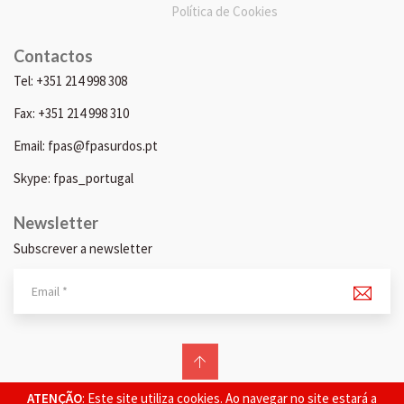
Política de Cookies
Contactos
Tel: +351 214 998 308
Fax: +351 214 998 310
Email: fpas@fpasurdos.pt
Skype: fpas_portugal
Newsletter
Subscrever a newsletter
© 2026 FPAS. Todos os direitos reservados.
ATENÇÃO
: Este site utiliza cookies. Ao navegar no site estará a