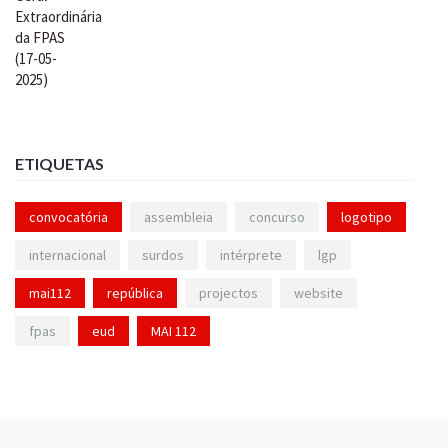
ETIQUETAS
convocatória
assembleia
concurso
logotipo
internacional
surdos
intérprete
lgp
mai112
república
projectos
website
fpas
eud
MAI 112