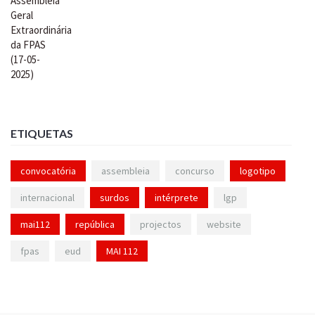
ETIQUETAS
convocatória
assembleia
concurso
logotipo
internacional
surdos
intérprete
lgp
mai112
república
projectos
website
fpas
eud
MAI 112