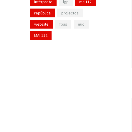
intérprete
lgp
mai112
república
projectos
website
fpas
eud
MAI 112