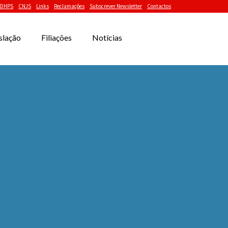
DHPS
CNJS
Links
Reclamações
Subscrever Newsletter
Contactos
slação
Filiações
Notícias