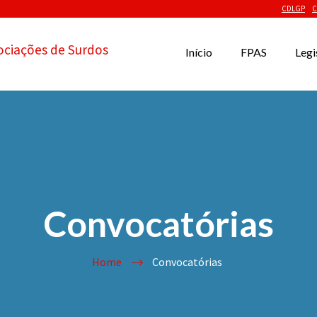
CDLGP
C
ociações de Surdos
Início
FPAS
Legi
Convocatórias
Home
Convocatórias