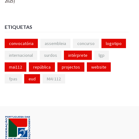
ETIQUETAS
convocatória
assembleia
concurso
logotipo
internacional
surdos
intérprete
lgp
mai112
república
projectos
website
fpas
eud
MAI 112